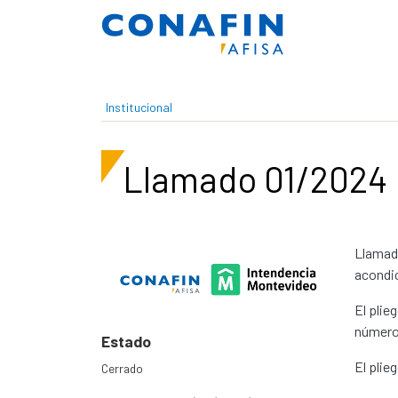
Pasar al contenido principal
Institucional
Llamado 01/2024
Llamado
acondic
El plie
número 
Estado
El plie
Cerrado