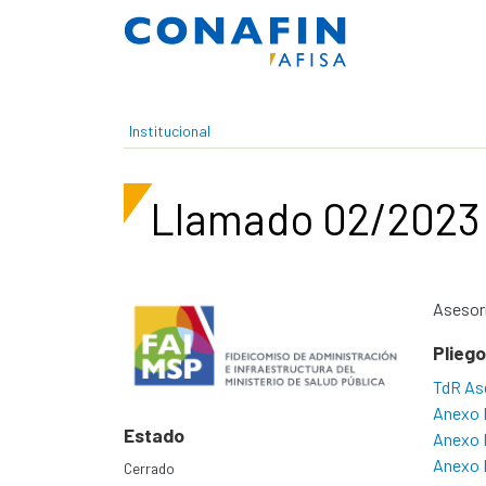
Pasar al contenido principal
Institucional
Llamado 02/2023
Asesorí
Plieg
TdR Ase
Anexo 
Estado
Anexo I
Anexo I
Cerrado