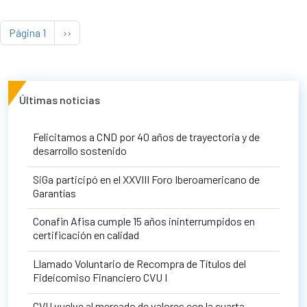
Paginación
Siguiente página
Página 1
››
Últimas noticias
Felicitamos a CND por 40 años de trayectoria y de
desarrollo sostenido
SiGa participó en el XXVIII Foro Iberoamericano de
Garantías
Conafin Afisa cumple 15 años ininterrumpidos en
certificación en calidad
Llamado Voluntario de Recompra de Títulos del
Fideicomiso Financiero CVU I
CVU vuelve al mercado de valores con la cuarta